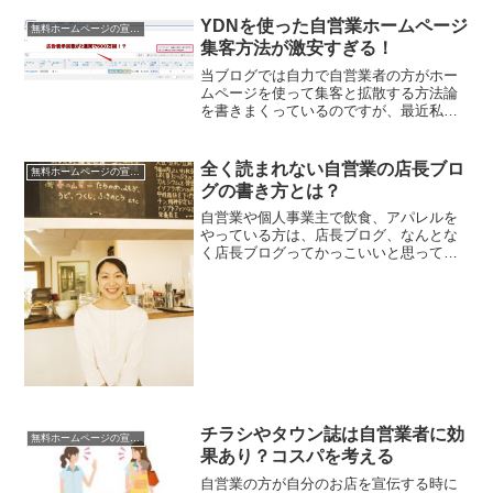
YDNを使った自営業ホームページ
無料ホームページの宣伝法
集客方法が激安すぎる！
当ブログでは自力で自営業者の方がホー
ムページを使って集客と拡散する方法論
を書きまくっているのですが、最近私が
ハマってしまっているのがYDNを使った
集客術です。ここでYDNが知らない人に
何かをお話ししますと、ヤフー自体が持
全く読まれない自営業の店長ブロ
無料ホームページの宣伝法
っているサービス（ヤ...
グの書き方とは？
自営業や個人事業主で飲食、アパレルを
やっている方は、店長ブログ、なんとな
く店長ブログってかっこいいと思って適
当に始めると、時間の無駄になるかもし
れません。つまり、失敗するということ
もあります。ただ、失敗する店長ブログ
には共通点があります。こ...
チラシやタウン誌は自営業者に効
無料ホームページの宣伝法
果あり？コスパを考える
自営業の方が自分のお店を宣伝する時に