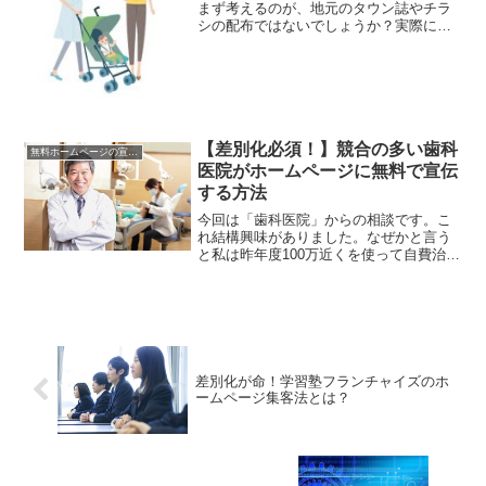
まず考えるのが、地元のタウン誌やチラ
シの配布ではないでしょうか？実際に私
も経営をしていたころは、どんどんかか
って来る営業電話のなかからやすそうな
ところにお願いして、数週間チラシ広告
を入れたり、タウン誌に掲...
【差別化必須！】競合の多い歯科
無料ホームページの宣伝法
医院がホームページに無料で宣伝
する方法
今回は「歯科医院」からの相談です。こ
れ結構興味がありました。なぜかと言う
と私は昨年度100万近くを使って自費治療
でインプラントをやったからです
ね・・・。その時いかにして100万の決断
を下したのか？そして１００万払う顧客
がどんどん流れ込んでく...
差別化が命！学習塾フランチャイズのホ
ームページ集客法とは？