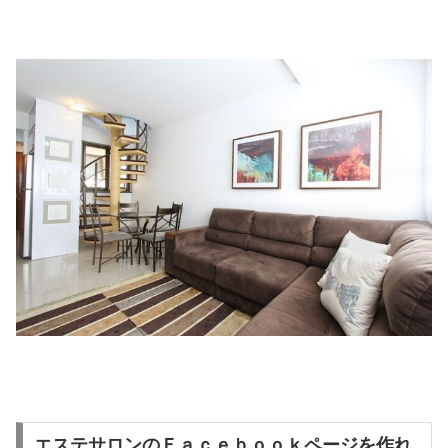
エステサロンのＦａｃｅｂｏｏｋページを作れ