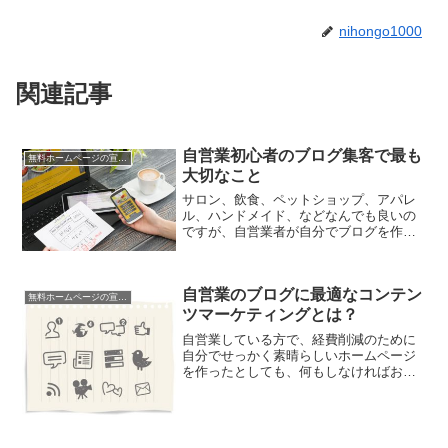
nihongo1000
関連記事
自営業初心者のブログ集客で最も
無料ホームページの宣伝法
大切なこと
サロン、飲食、ペットショップ、アパレ
ル、ハンドメイド、などなんでも良いの
ですが、自営業者が自分でブログを作っ
て集客をする際に、絶対知っておいて欲
しいことがあります。これを知らずにホ
ームページで宣伝を開始すると、無人島
自営業のブログに最適なコンテン
でチラシを配るように全く...
無料ホームページの宣伝法
ツマーケティングとは？
自営業している方で、経費削減のために
自分でせっかく素晴らしいホームページ
を作ったとしても、何もしなければお客
さんはなかなか来てくれないという現実
があります。いずれは口コミで有名にな
るはずだ、と考えるかもしれませんが、
口コミで有名になるという...